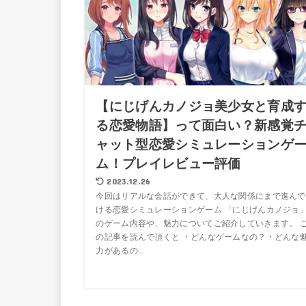
【にじげんカノジョ美少女と育成
る恋愛物語】って面白い？新感覚
ャット型恋愛シミュレーションゲ
ム！プレイレビュー評価
2023.12.26
今回はリアルな会話ができて、大人な関係にまで進んで
ける恋愛シミュレーションゲーム 「にじげんカノジョ
のゲーム内容や、魅力についてご紹介していきます。 
の記事を読んで頂くと ・どんなゲームなの？・どんな
力があるの...