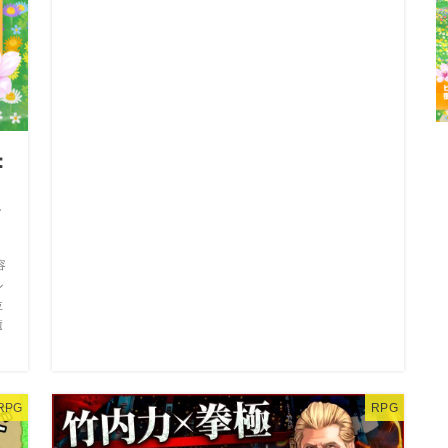
：
？
価
容
ル
位
癒
RPG
RPG