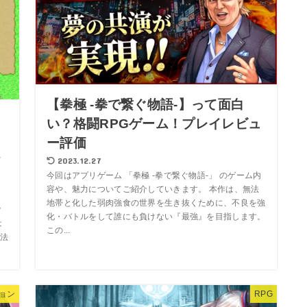
【拳極 -拳で繋ぐ物語-】って面白
い？格闘RPGゲーム！プレイレビュ
し
ー評価
チ
2023.12.27
今回はアプリゲーム 「拳極 -拳で繋ぐ物語-」 のゲーム内
容や、魅力についてご紹介していきます。 本作は、無法
地帯と化した弱肉強食の世界を生き抜くために、不良を強
ク
化・バトルをして誰にも負けない『最強』を目指します。
は
この...
法
ョン
RPG