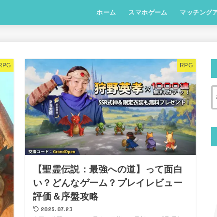
ホーム
スマホゲーム
マッチング
RPG
ストラテジー
シミュレーション
MOBA
RPG
RPG
【聖霊伝説：最強への道】って面白
い？どんなゲーム？プレイレビュー
評価＆序盤攻略
2025.07.23