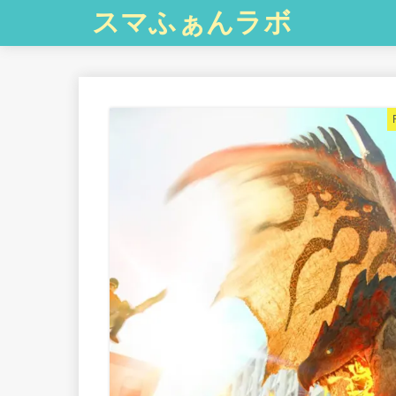
スマふぁんラボ