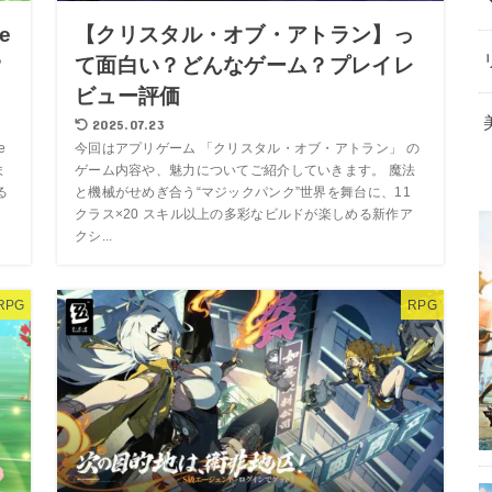
e
【クリスタル・オブ・アトラン】っ
？
て面白い？どんなゲーム？プレイレ
ビュー評価
2025.07.23
e
今回はアプリゲーム 「クリスタル・オブ・アトラン」 の
ま
ゲーム内容や、魅力についてご紹介していきます。 魔法
る
と機械がせめぎ合う“マジックパンク”世界を舞台に、11
クラス×20 スキル以上の多彩なビルドが楽しめる新作ア
クシ...
RPG
RPG