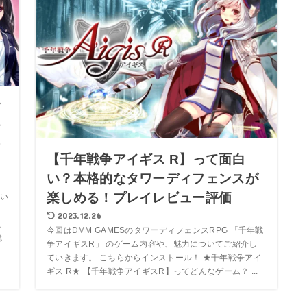
す
チ
ー
【千年戦争アイギス R】って面白
い？本格的なタワーディフェンスが
楽しめる！プレイレビュー評価
い
」
2023.12.26
こ
今回はDMM GAMESのタワーディフェンスRPG 「千年戦
魅
争アイギスR」 のゲーム内容や、魅力についてご紹介し
ていきます。 こちらからインストール！ ★千年戦争アイ
ギス R★ 【千年戦争アイギスR】ってどんなゲーム？ ...