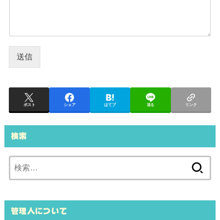
送信
ポスト
シェア
はてブ
送る
リンク
検索
検
索:
管理人について