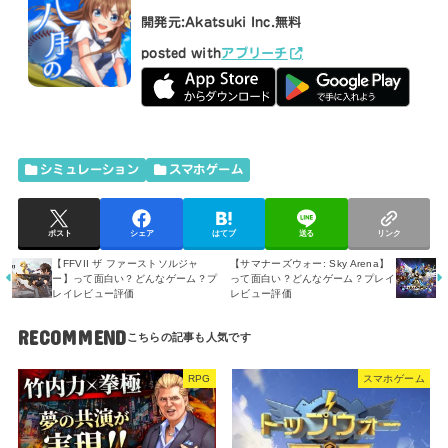
開発元:
Akatsuki Inc.
無料
posted with
アプリーチ
シミュレーション
スマホゲーム
ポスト
シェア
はてブ
送る
リンク
【FFVII ザ ファーストソルジャ
【サマナーズウォー: Sky Arena】
ー】って面白い？どんなゲーム？プ
って面白い？どんなゲーム？プレイ
レイレビュー評価
レビュー評価
RECOMMEND
RPG
スマホゲーム