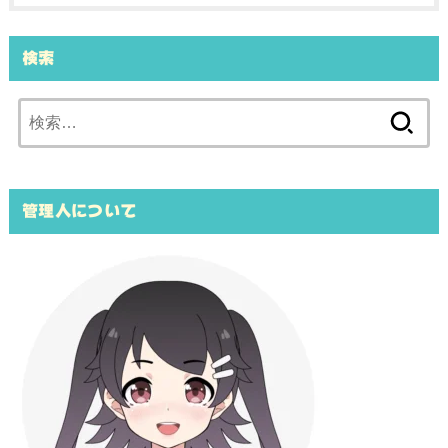
検索
検
索:
管理人について