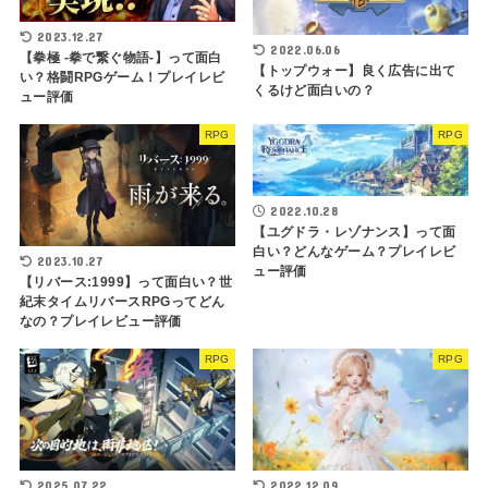
2023.12.27
2022.06.06
【拳極 -拳で繋ぐ物語-】って面白
【トップウォー】良く広告に出て
い？格闘RPGゲーム！プレイレビ
くるけど面白いの？
ュー評価
RPG
RPG
2022.10.28
【ユグドラ・レゾナンス】って面
白い？どんなゲーム？プレイレビ
2023.10.27
ュー評価
【リバース:1999】って面白い？世
紀末タイムリバースRPGってどん
なの？プレイレビュー評価
RPG
RPG
2025.07.22
2022.12.09