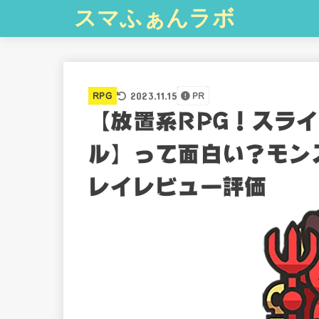
スマふぁんラボ
2023.11.15
RPG
PR
【放置系RPG！スライ
ル】って面白い？モン
レイレビュー評価