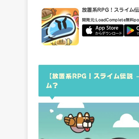
放置系RPG！スライム伝
開発元:
LoadComplete
無料
po
【放置系RPG！スライム伝説 
ム？