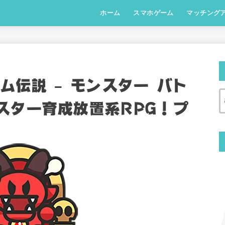
ホーム
スマホゲーム
マッチング
RPG
ストラテジー
シミュレーション
MOBA
ム伝説 – モンスター バト
スター育成放置系RPG！プ