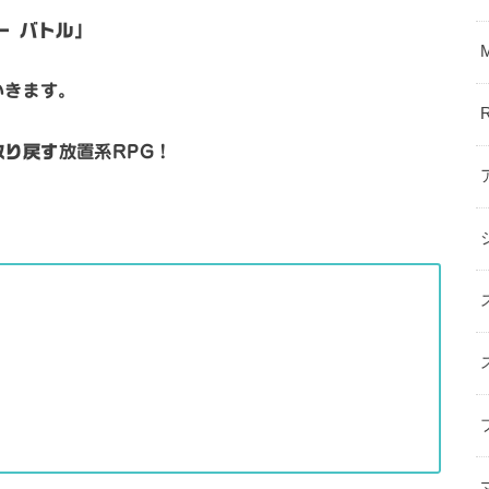
ー バトル」
いきます。
取り戻す
放置系RPG！