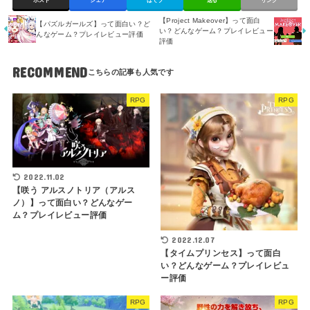
ポスト
シェア
はてブ
送る
リンク
【Project Makeover】って面白
【パズルガールズ】って面白い？ど
い？どんなゲーム？プレイレビュー
んなゲーム？プレイレビュー評価
評価
RECOMMEND
RPG
RPG
2022.11.02
【咲う アルスノトリア（アルス
ノ）】って面白い？どんなゲー
ム？プレイレビュー評価
2022.12.07
【タイムプリンセス】って面白
い？どんなゲーム？プレイレビュ
ー評価
RPG
RPG