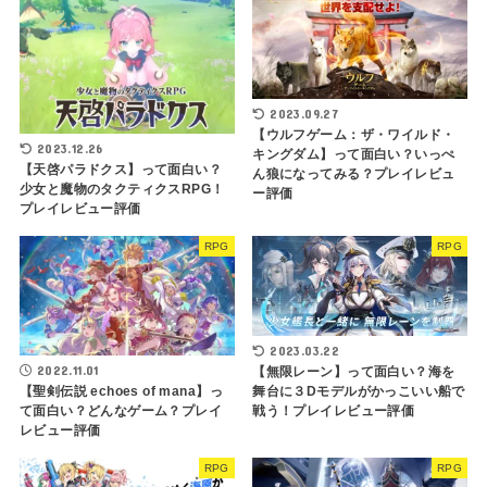
2023.09.27
【ウルフゲーム：ザ・ワイルド・
2023.12.26
キングダム】って面白い？いっぺ
【天啓パラドクス】って面白い？
ん狼になってみる？プレイレビュ
少女と魔物のタクティクスRPG！
ー評価
プレイレビュー評価
RPG
RPG
2023.03.22
2022.11.01
【無限レーン】って面白い？海を
【聖剣伝説 echoes of mana】っ
舞台に３Dモデルがかっこいい船で
て面白い？どんなゲーム？プレイ
戦う！プレイレビュー評価
レビュー評価
RPG
RPG