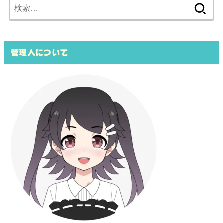
検
索:
管理人について