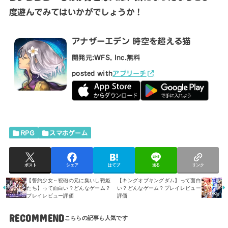
度遊んでみてはいかがでしょうか！
アナザーエデン 時空を超える猫
開発元:
WFS, Inc.
無料
posted with
アプリーチ
RPG
スマホゲーム
ポスト
シェア
はてブ
送る
リンク
【誓約少女～祝砲の元に集いし戦姫
【キングオブキングダム】って面白
たち】って面白い？どんなゲーム？
い？どんなゲーム？プレイレビュー
プレイレビュー評価
評価
RECOMMEND