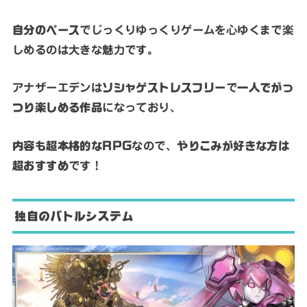
自分のペース
でじっくりゆっくりゲームを心ゆくまで楽
しめるのは大きな魅力です。
アナザーエデンは
ソシャゲストレスフリー
で
一人でがっ
つり楽しめる作品
になっており、
内容も超本格的なRPG
なので、
やりこみが好きな方は
超おすすめ
です！
独自のバトルシステム