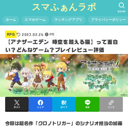
スマふぁんラボ
SEARCH
ホーム
スマホゲーム
マッチングアプリ
プライバシーポリシー
2023.02.26
RPG
PR
【アナザーエデン 時空を超える猫】って面白
い？どんなゲーム？プレイレビュー評価
ポスト
シェア
はてブ
送る
リンク
今回は超名作「クロノトリガー」のシナリオ担当の加藤