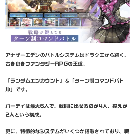
アナザーエデンのバトルシステムはドラクエから続く、
古き良き
ファンタジーRPGの王道
、
「ランダムエンカウント」
＆
「ターン制コマンドバト
ル」
です。
パーティは最大6人で、戦闘に出せるのが4人、控えが
2人
という構成。
更に、
特徴的なシステム
がいくつか搭載されており、
戦