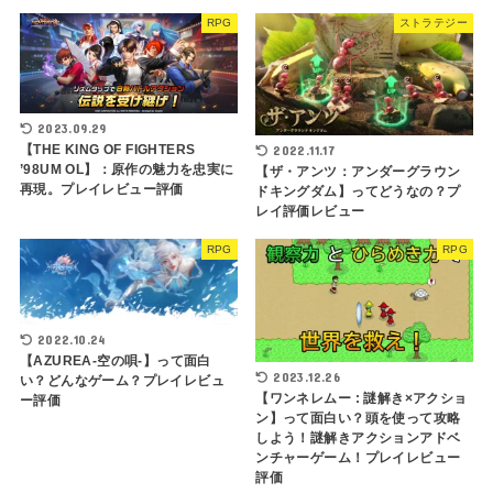
RPG
ストラテジー
2023.09.29
【THE KING OF FIGHTERS
2022.11.17
’98UM OL】：原作の魅力を忠実に
【ザ・アンツ：アンダーグラウン
再現。プレイレビュー評価
ドキングダム】ってどうなの？プ
レイ評価レビュー
RPG
RPG
2022.10.24
【AZUREA-空の唄-】って面白
2023.12.26
い？どんなゲーム？プレイレビュ
【ワンネレムー : 謎解き×アクショ
ー評価
ン】って面白い？頭を使って攻略
しよう！謎解きアクションアドベ
ンチャーゲーム！プレイレビュー
評価