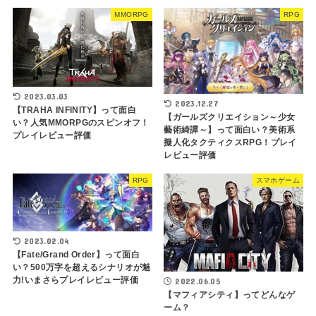
MMORPG
RPG
2023.03.03
2023.12.27
【TRAHA INFINITY】って面白
【ガールズクリエイション～少女
い？人気MMORPGのスピンオフ！
藝術綺譚～】って面白い？美術系
プレイレビュー評価
擬人化タクティクスRPG！プレイ
レビュー評価
RPG
スマホゲーム
2023.02.04
【Fate/Grand Order】って面白
い？500万字を超えるシナリオが魅
力!いまさらプレイレビュー評価
2022.06.05
【マフィアシティ】ってどんなゲ
ーム？