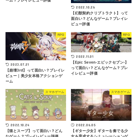
ーム？プレイレビュー評価
2022.10.26
【幻獣契約クリプトラクト】って
面白い？どんなゲーム？プレイレ
ビュー評価
RPG
RPG
2022.11.01
【Epic Seven-エピックセブン-】
2023.07.21
って面白い？どんなゲーム？プレ
【崩壊3rd】って面白い？プレイレ
イレビュー評価
ビュー｜美少女本格アクションゲ
ーム
スマホゲーム
スマホゲーム
2022.06.05
2022.10.24
【ギター少女】ギターを奏でる少
【猫とスープ】って面白い？どん
女を育成するシミュレーションゲ
なゲーム？プレイレビュー評価