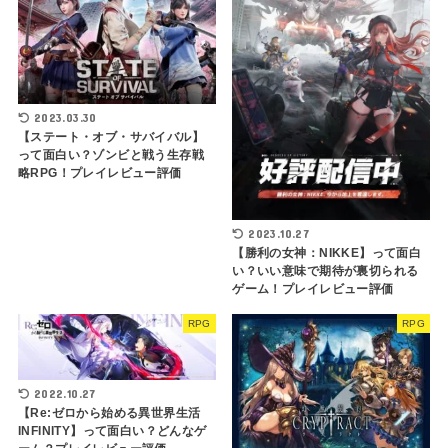
2023.03.30
【ステート・オブ・サバイバル】
って面白い？ゾンビと戦う生存戦
略RPG！プレイレビュー評価
2023.10.27
【勝利の女神：NIKKE】って面白
い？いい意味で期待が裏切られる
ゲーム！プレイレビュー評価
RPG
RPG
2022.10.27
【Re:ゼロから始める異世界生活
INFINITY】って面白い？どんなゲ