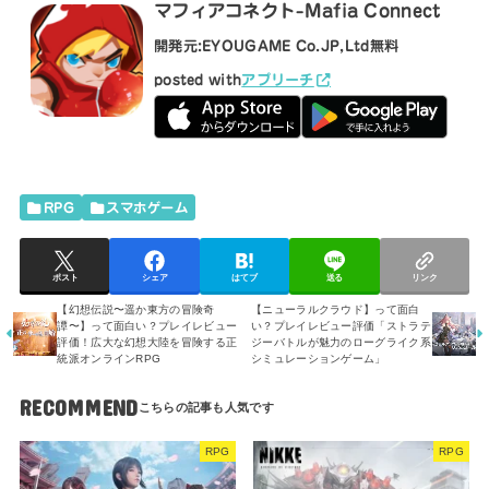
マフィアコネクト-Mafia Connect
開発元:
EYOUGAME Co.JP,Ltd
無料
posted with
アプリーチ
RPG
スマホゲーム
ポスト
シェア
はてブ
送る
リンク
【幻想伝説〜遥か東方の冒険奇
【ニューラルクラウド】って面白
譚〜】って面白い？プレイレビュー
い？プレイレビュー評価「ストラテ
評価！広大な幻想大陸を冒険する正
ジーバトルが魅力のローグライク系
統派オンラインRPG
シミュレーションゲーム」
RECOMMEND
RPG
RPG