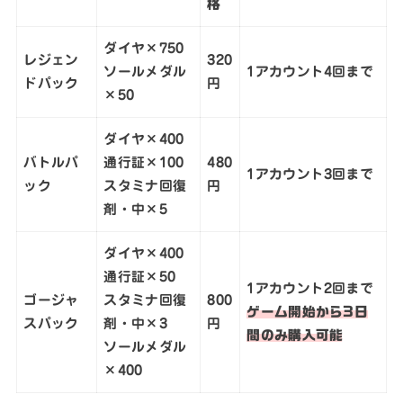
格
ダイヤ×750
レジェン
320
ソールメダル
1アカウント4回まで
ドパック
円
×50
ダイヤ×400
バトルパ
通行証×100
480
1アカウント3回まで
ック
スタミナ回復
円
剤・中×5
ダイヤ×400
通行証×50
1アカウント2回まで
ゴージャ
スタミナ回復
800
ゲーム開始から3日
スパック
剤・中×3
円
間のみ購入可能
ソールメダル
×400